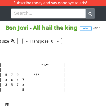
Subscribe today and say goodbye to ads!
G
H
I
J
K
L
M
N
O
P
Q
R
Bon Jovi
-
All hail the king
ver. 1
tabs
t size
Transpose
0