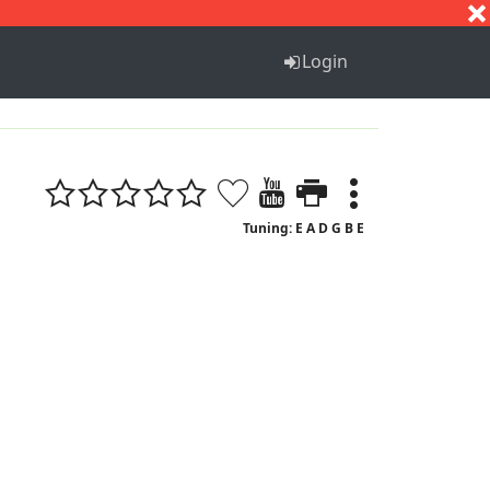
S
T
U
V
W
X
Y
Z
Login
Tuning: E A D G B E