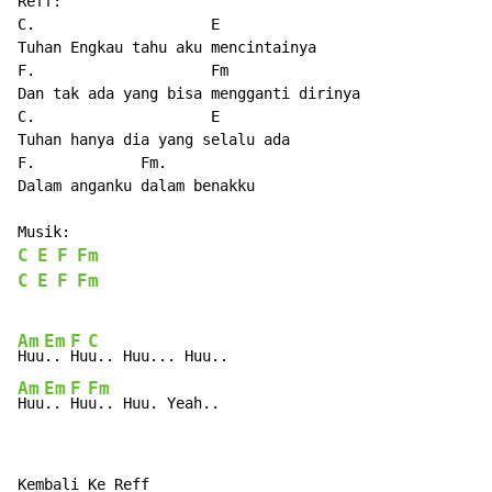
Reff:

C.                    E

Tuhan Engkau tahu aku mencintainya

F.                    Fm

Dan tak ada yang bisa mengganti dirinya

C.                    E

Tuhan hanya dia yang selalu ada

F.            Fm.

Dalam anganku dalam benakku

C
E
F
Fm
C
E
F
Fm
Am
Em
F
C
Huu
.. 
Hu
Am
Em
F
Fm
Huu
.. 
Hu
u.. Huu. Yeah..
Kembali Ke Reff
