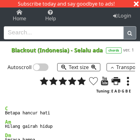
Subscribe today and say goodbye to ads!
1-9
A
B
C
D
E
F
G
H
I
J
K
Login
Home
Help
Blackout (Indonesia)
-
Selalu ada
ver. 1
chords
Autoscroll
Text size
Transpos
Tuning: E A D G B E
C
Am
Dm