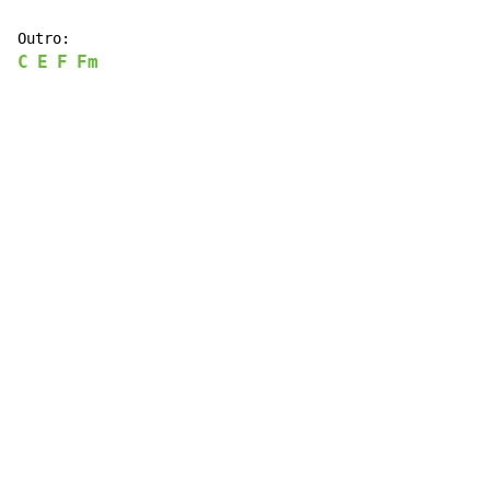
C
E
F
Fm