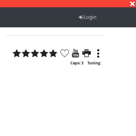
S
T
U
V
W
X
Y
Z
Login
Capo: 3
Tuning: