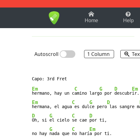
1-9
A
B
C
D
E
F
Home
Help
Autoscroll
1 Column
Tex
Em
C
G
D
Em
hermano, hay un c
amino larg
o por 
descubr
Em
C
G
D
hermana, el agua
 es dul
ce pero
 las sangre m
D
G
C
D
Oh, si 
el cielo 
se cae 
por ti,

G
C
Em
no hay 
nada que 
no harí
a por ti.