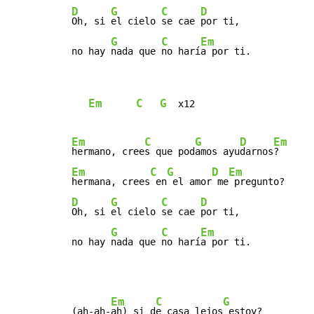
D
G
C
D
Oh, si 
el cielo 
se cae 
por ti,

G
C
Em
no hay 
nada que 
no harí
a por ti.
Em
C
G
  x12

Em
C
G
D
Em
hermano, cree
s que pod
amos ayu
darnos
Em
C
G
D
Em
hermana, crees
 en
 el amor
 me
D
G
C
D
Oh, si 
el cielo 
se cae 
por ti,

G
C
Em
no hay 
nada que 
no harí
a por ti.
Em
C
G
(ah-ah-
ah) si d
e casa lejos
 estoy?
