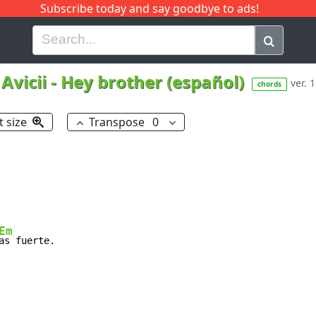
Subscribe today and say goodbye to ads!
G
H
I
J
K
L
M
N
O
P
Q
R
Avicii
-
Hey brother (español)
ver. 1
chords
t size
Transpose
0
Em