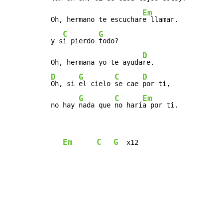
Em
Oh, hermano te escuchar
e llamar.

C
G
y s
i pierdo 
todo?

D
Oh, hermana yo te ayuda
D
G
C
D
Oh, si 
el cielo 
se cae 
por ti,

G
C
Em
no hay 
nada que 
no harí
a por ti.
Em
C
G
  x12