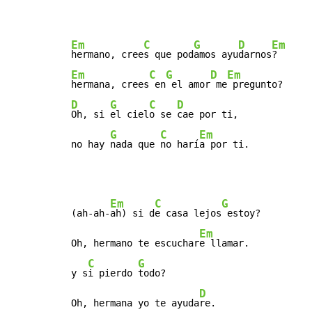
Em
C
G
D
Em
hermano, cree
s que pod
amos ayu
darnos
Em
C
G
D
Em
hermana, crees
 en
 el amor
 me
D
G
C
D
Oh, si 
el ciel
o se 
cae por ti,

G
C
Em
no hay 
nada que 
no harí
a por ti.
Em
C
G
(ah-ah-
ah) si d
e casa lejos
 estoy?

Em
Oh, hermano te escuchar
e llamar.

C
G
y s
i pierdo 
todo?

D
Oh, hermana yo te ayuda