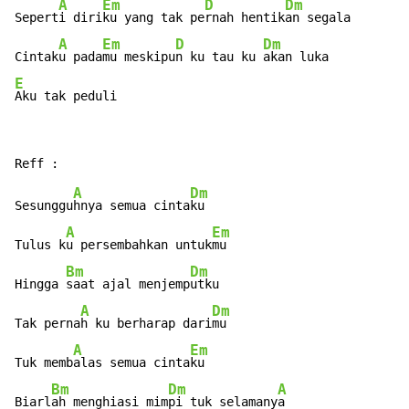
A
Em
D
Dm
Sepert
i diri
ku yang tak pe
rnah hentik
an segala

A
Em
D
Dm
Cintak
u pada
mu meskipu
n ku tau ku 
E
Aku tak peduli
A
Dm
Sesunggu
hnya semua cinta
ku

A
Em
Tulus k
u persembahkan untuk
mu

Bm
Dm
Hingga 
saat ajal menjemp
utku

A
Dm
Tak perna
h ku berharap dari
mu

A
Em
Tuk memb
alas semua cinta
ku

Bm
Dm
A
Biarl
ah menghiasi mim
pi tuk selamany