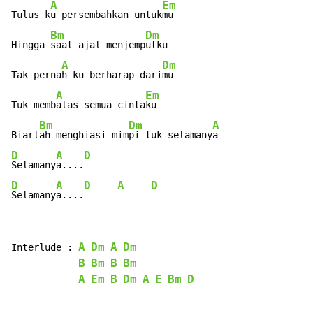
A
Em
Tulus k
u persembahkan untuk
mu

Bm
Dm
Hingga 
saat ajal menjemp
utku

A
Dm
Tak perna
h ku berharap dari
mu

A
Em
Tuk memb
alas semua cinta
ku

Bm
Dm
A
Biarl
ah menghiasi mim
pi tuk selamany
D
A
D
Selamany
a....
D
A
D
A
D
Selamany
a....
A
Dm
A
Dm
Interlude : 
B
Bm
B
Bm
A
Em
B
Dm
A
E
Bm
D