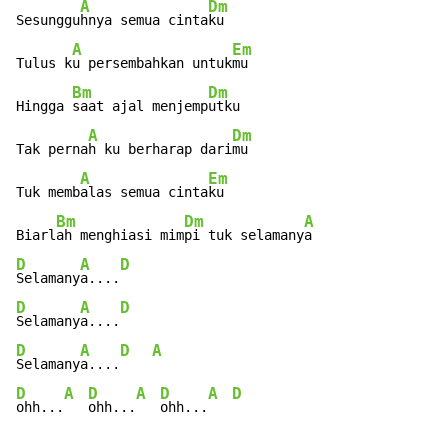
A
Dm
Sesunggu
hnya semua cinta
ku

A
Em
Tulus k
u persembahkan untuk
mu

Bm
Dm
Hingga 
saat ajal menjemp
utku

A
Dm
Tak perna
h ku berharap dari
mu

A
Em
Tuk memb
alas semua cinta
ku

Bm
Dm
A
Biarl
ah menghiasi mim
pi tuk selamany
D
A
D
Selamany
a....
D
A
D
Selamany
a....
D
A
D
A
Selamany
a....
D
A
D
A
D
A
D
ohh...
ohh...
ohh...