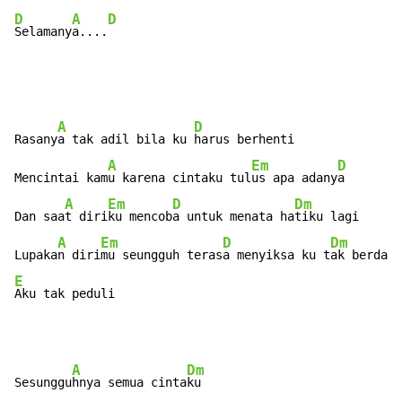
D
A
D
Selamany
a....
A
D
Rasany
a tak adil bila ku 
harus berhenti

A
Em
D
Mencintai kam
u karena cintaku tul
us apa adany
a

A
Em
D
Dm
Dan saa
t diri
ku mencob
a untuk menata ha
tiku lagi

A
Em
D
Dm
Lupaka
n diri
mu seungguh teras
a menyiksa ku t
E
Aku tak peduli
A
Dm
Sesunggu
hnya semua cinta
ku
