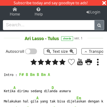
Subscribe today and say goodbye to ads!
1-9
A
B
C
D
E
F
G
H
I
J
K
Login
Home
Help
Ari Lasso
-
Tulus
ver. 1
chords
Autoscroll
Text size
Transpos
F#
B
Bm
B
Bm
A
Intro : 
A
D
Ketik
a dirimu sedang dila
nda asmara

A
Em
Melakukan hal gil
a yang tak bisa dijel
askan dengan kat