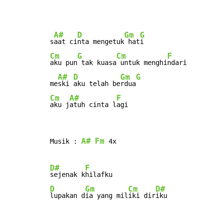
A#
D
Gm
G
s
aat ci
nta mengetuk
 hat
Cm
G
Cm
F
aku pun
 tak kuasa
 untuk menghi
ndari

A#
D
Gm
G
me
ski 
aku telah be
rdua
Cm
A#
F
aku j
atuh cinta l
agi
A#
Fm
Musik : 
 4x

D#
F
sejenak k
D
Gm
Cm
D#
lupakan d
ia yang mil
iki dir
iku