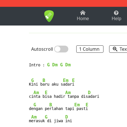
1-9
A
B
C
D
E
F
Home
Help
Autoscroll
1 Column
Tex
G
Dm
G
Dm
Intro : 
G
B
Em
E
K
ini b
aru aku s
adar
i

Am
E
Am
D
ci
nta b
isa hadir
 tanpa dis
adari

G
B
Em
E
de
ngan pe
rlahan tapi
 past
i

Am
G
D
m
erasuk
 di jiwa 
ini