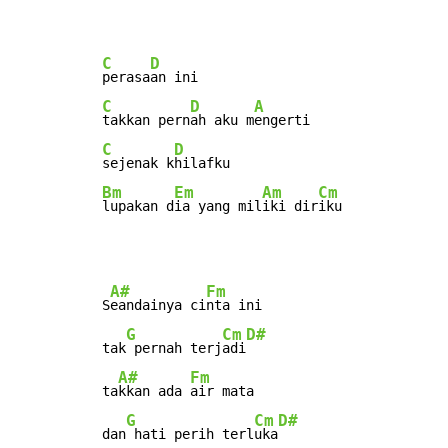
C
D
perasa
C
D
A
takkan pern
ah aku m
C
D
sejenak k
Bm
Em
Am
Cm
lupakan d
ia yang mil
iki dir
iku
A#
Fm
S
eandainya ci
nta ini

G
Cm
D#
tak
 pernah terj
adi
A#
Fm
ta
kkan ada 
air mata

G
Cm
D#
dan
 hati perih terl
uka