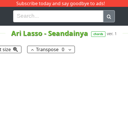
Subscribe today and say goodbye to ads!
G
H
I
J
K
L
M
N
O
P
Q
R
Ari Lasso
-
Seandainya
ver. 1
chords
t size
Transpose
0