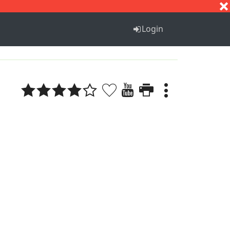
S
T
U
V
W
X
Y
Z
Login