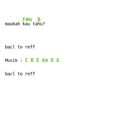
F#m
B
maukah 
kau ta
bacl to reff

C
B
E
Am
D
G
Musik : 
bacl to reff