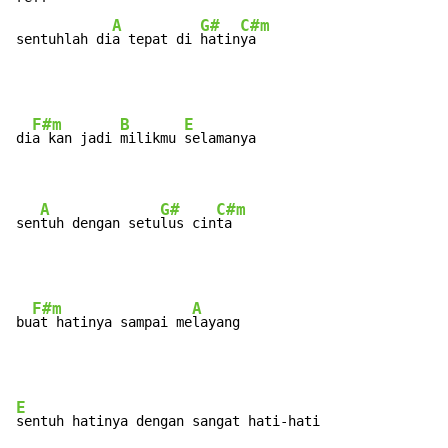
A
G#
C#m
sentuhlah di
a tepat di 
hatin
ya
F#m
B
E
di
a kan jadi 
milikmu 
selamanya

A
G#
C#m
sen
tuh dengan setu
lus cin
ta
F#m
A
bu
at hatinya sampai me
E
sentuh hatinya dengan sangat hati-hati
