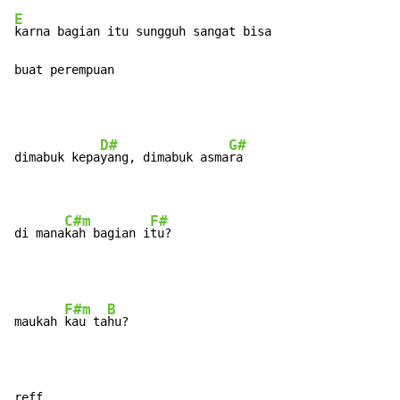
E
karna bagian itu sungguh sangat bisa

buat perempuan
D#
G#
dimabuk kepa
yang, dimabuk asma
ra

C#m
F#
di mana
kah bagian i
tu?
F#m
B
maukah 
kau ta
hu?

reff
