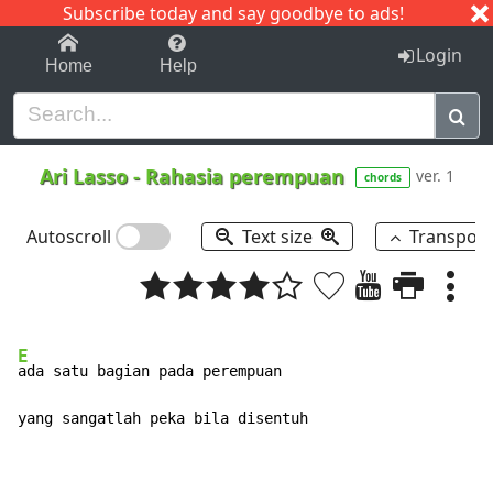
Subscribe today and say goodbye to ads!
1-9
A
B
C
D
E
F
G
H
I
J
K
Login
Home
Help
Ari Lasso
-
Rahasia perempuan
ver. 1
chords
Autoscroll
Text size
Transpos
E
ada satu bagian pada perempuan

yang sangatlah peka bila disentuh