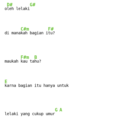
D#
G#
o
leh lelaki
C#m
F#
di mana
kah bagian i
tu?
F#m
B
maukah 
kau ta
hu?

E
karna bagian itu hanya untuk
G
A
lelaki yang cukup umur