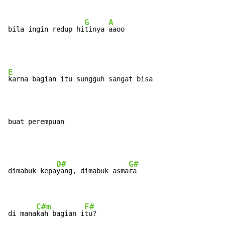
G
A
bila ingin redup hi
tinya 
aaoo
E
karna bagian itu sungguh sangat bisa

buat perempuan
D#
G#
dimabuk kepa
yang, dimabuk asma
ra

C#m
F#
di mana
kah bagian i
tu?