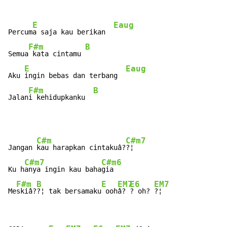
E
Eaug
Percum
a saja kau berikan  
F#m
B
Semua
 kata cintamu 
E
Eaug
Aku 
ingin bebas dan terbang  
F#m
B
Jalan
i kehidupkanku  
C#m
C#m7
Jangan 
kau harapkan cintakuâ?
?¦

C#m7
C#m6
Ku h
anya ingin kau baha
gia

F#m
B
E
EM7
E6
EM7
Me
skiâ?
?¦ tak bersamaku
 ooh
â? 
? oh? 
?¦