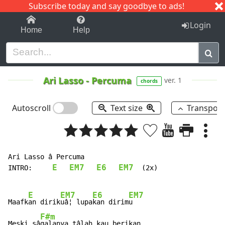
Subscribe today and say goodbye to ads!
1-9
A
B
C
D
E
F
G
H
I
J
K
Login
Home
Help
Ari Lasso
-
Percuma
ver. 1
chords
Autoscroll
Text size
Transpos
Ari Lasso â Percuma

E
EM7
E6
EM7
INTRO:     
  (2x)

E
EM7
E6
EM7
Maafk
an dirik
uâ¦ lupa
kan dirim
u

F#m
Meski sâ
galanya tâlah kau berikan
