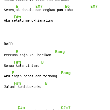
E
EM7
E6
EM7
Semenj
ak dahulu 
dan engkau pun 
tahu         
F#m
Aku s
elalu mengkhianatimu
E
Eaug
Percum
a saja kau berikan  
F#m
B
Semua
 kata cintamu 
E
Eaug
Aku 
ingin bebas dan terbang  
F#m
B
Jalan
i kehidupkanku  
C#m
C#m7