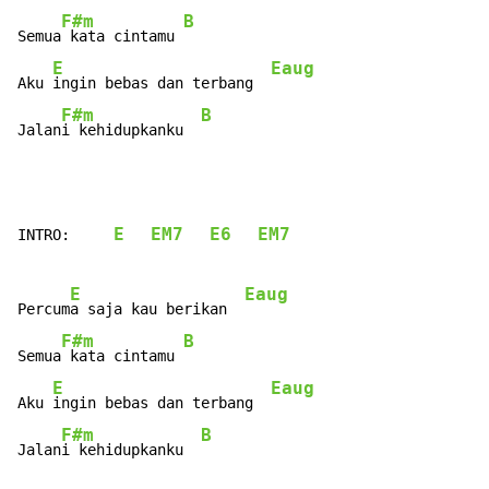
F#m
B
Semua
 kata cintamu 
E
Eaug
Aku 
ingin bebas dan terbang  
F#m
B
Jalan
i kehidupkanku  
E
EM7
E6
EM7
INTRO:     
E
Eaug
Percum
a saja kau berikan  
F#m
B
Semua
 kata cintamu 
E
Eaug
Aku 
ingin bebas dan terbang  
F#m
B
Jalan
i kehidupkanku  