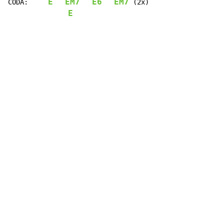
E
EM7
E6
EM7
CODA:     
 (2x)

E
Copyright © Xssemble
v 1.22
Privacy Policy
Terms of Service