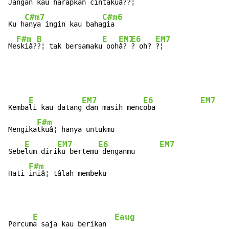
Jangan 
kau harapkan cintakuâ?
?¦

C#m7
C#m6
Ku h
anya ingin kau baha
gia

F#m
B
E
EM7
E6
EM7
Me
skiâ?
?¦ tak bersamaku
 ooh
â? 
? oh? 
?¦
E
EM7
E6
EM7
Kemba
li kau datang
 dan masih menc
oba           
F#m
Mengika
tkuâ¦ hanya untukmu

E
EM7
E6
EM7
Sebe
lum diri
ku bertemu
 denganmu      
F#m
Hati 
iniâ¦ tâlah membeku
E
Eaug
Percum
a saja kau berikan  