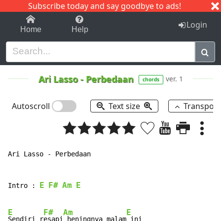
Subscribe today and say goodbye to ads!
1-9
A
B
C
D
E
F
G
H
I
J
K
Login
Home
Help
Ari Lasso
-
Perbedaan
ver. 1
chords
Autoscroll
Text size
Transpos
Ari Lasso - Perbedaan

E
F#
Am
E
Intro : 
E
F#
Am
E
Sendiri r
esapi
 heningnya malam