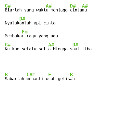
G#
A#
D#
A#
Biarlah sang wakt
u menjaga 
cinta
mu

D#
Nyalak
anlah api cinta

Fm
Membaka
G#
A#
D#
Ku kan selalu seti
a Hingga s
aat tiba
B
C#m
E
B
Sabarlah 
menanti u
sah gelis
ah