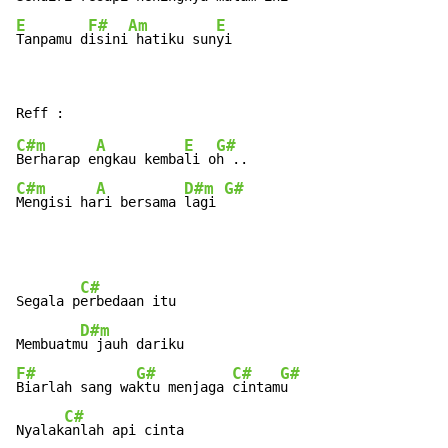
E
F#
Am
E
Tanpamu d
isini
 hatiku sun
yi
C#m
A
E
G#
Berharap e
ngkau kemba
li o
C#m
A
D#m
G#
Mengisi ha
ri bersama 
lagi 
C#
Segala p
erbedaan itu

D#m
Membuatm
F#
G#
C#
G#
Biarlah sang wa
ktu menjaga 
cintam
u

C#
Nyalak
anlah api cinta
