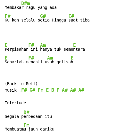
D#m
Membaka
F#
G#
C#
Ku kan selalu s
etia Hingga 
saat tiba
E
F#
Am
E
Perpisahan
 ini 
hanya tuk seme
E
F#
Am
E
Sabarlah m
enanti u
sah gelisa
h
(Back to Reff)

F#
G#
Fm
E
B
F
A#
A#
A#
Musik :
D#
Segala p
erbedaan itu

Fm
Membuatm