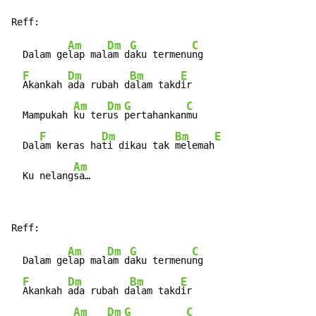
Am
Dm
G
C
  Dalam ge
lap mal
am d
aku termenu
ng

F
Dm
Bm
E
Akankah 
ada rubah d
alam takd
ir

Am
Dm
G
C
  Mampukah 
ku ter
us 
pertahankan
mu

F
Dm
Bm
E
  Dal
am keras ha
ti dikau tak 
melemah
Am
  Ku nelang
sa…
Am
Dm
G
C
  Dalam ge
lap mal
am d
aku termenu
ng

F
Dm
Bm
E
Akankah 
ada rubah d
alam takd
ir

Am
Dm
G
C