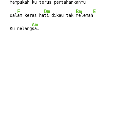
  Mampukah 
ku ter
us 
pertahankan
mu

F
Dm
Bm
E
  Dal
am keras ha
ti dikau tak 
melemah
Am
  Ku nelang
sa…