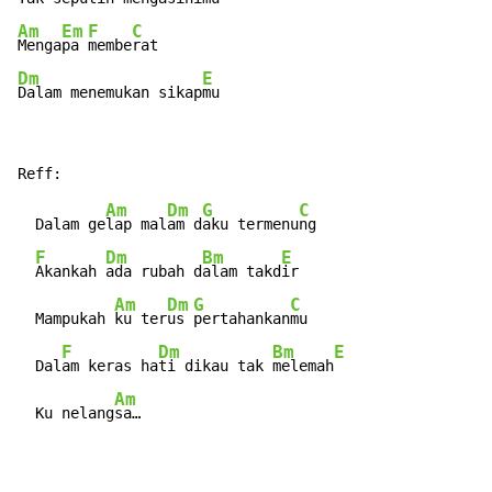
Am
Em
F
C
Menga
pa 
membe
Dm
E
Dalam menemukan sikap
mu
Am
Dm
G
C
  Dalam ge
lap mal
am d
aku termenu
ng

F
Dm
Bm
E
Akankah 
ada rubah d
alam takd
ir

Am
Dm
G
C
  Mampukah 
ku ter
us 
pertahankan
mu

F
Dm
Bm
E
  Dal
am keras ha
ti dikau tak 
melemah
Am
  Ku nelang
sa…