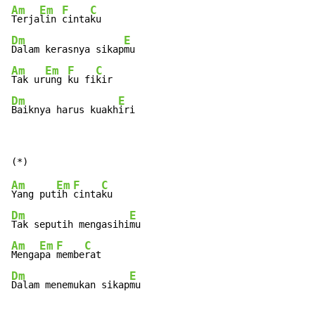
Am
Em
F
C
Terja
lin 
cinta
Dm
E
Dalam kerasnya sikap
Am
Em
F
C
Tak ur
ung 
ku fi
Dm
E
Baiknya harus kuakh
iri
Am
Em
F
C
Yang put
ih 
cinta
Dm
E
Tak seputih mengasihi
Am
Em
F
C
Menga
pa 
membe
Dm
E
Dalam menemukan sikap
mu