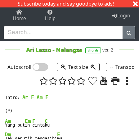
Subscribe today and say goodbye to ads!
1-9
A
B
C
D
E
F
G
H
I
J
K
Login
Home
Help
Ari Lasso
-
Nelangsa
ver. 2
chords
Autoscroll
Text size
Transpos
Am
F
Am
F
Intro: 
Am
Em
F
C
Yang put
ih 
cinta
Dm
E
Tak seputih mengasihi