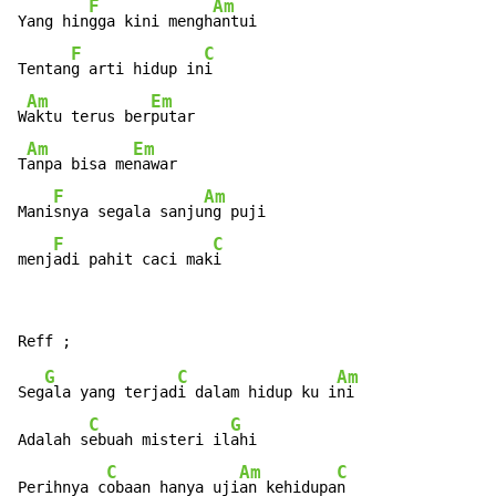
F
Am
Yang hin
gga kini mengh
antui

F
C
Tentan
g arti hidup in
i

Am
Em
W
aktu terus ber
putar

Am
Em
T
anpa bisa me
nawar

F
Am
Mani
snya segala sanju
ng puji

F
C
menj
adi pahit caci mak
i
G
C
Am
Seg
ala yang terjad
i dalam hidup ku i
ni

C
G
Adalah s
ebuah misteri il
ahi

C
Am
C
Perihnya c
obaan hanya uji
an kehidupa
n