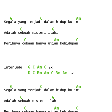
G
C
Am
Seg
ala yang terjad
i dalam hidup ku i
ni

C
G
Adalah s
ebuah misteri il
ahi

C
Am
C
Perihnya c
obaan hanya uji
an kehidupa
n
G
C
Am
C
Interlude : 
 2x

D
C
Bm
Am
C
Bm
Am
 3x

G
C
Am
Seg
ala yang terjad
i dalam hidup ku i
ni

C
G
Adalah s
ebuah misteri il
ahi

C
Am
C
Perihnya c
obaan hanya uji
an kehidupa
n