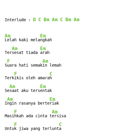
D
C
Bm
Am
C
Bm
Am
Interlude : 
Am
Em
Lelah kaki mela
ngkah

Am
Em
Ter
sesat tiada 
arah

F
Am
S
uara hati semak
in lemah

F
C
Terk
ikis oleh amara
h

Am
Em
Se
saat aku ters
entak

Am
Em
I
ngin rasanya berte
riak

F
Am
Masi
hkah ada cinta t
ersisa

F
C
Untu
k jiwa yang terlunt
a