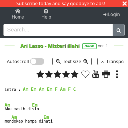
Subscribe today and say goodbye to ads!
1-9
A
B
C
D
E
F
G
H
I
J
K
Login
Home
Help
Ari Lasso
-
Misteri illahi
ver. 1
chords
Autoscroll
Text size
Transpos
Am
Em
Am
Em
F
Am
F
C
Intro : 
Am
Em
Aku masih di
sini

Am
Em
men
dekap hampa di
hati
