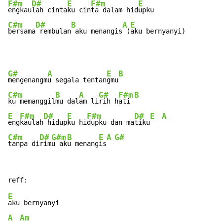
F#m
D#
E
F#m
E
engkau
lah cinta
ku cin
ta dalam hid
C#m
D#
B
A
E
bersama
 rembulan
 aku menangis
 (
aku bernyanyi)
G#
A
E
B
mengenangm
u segala tentan
gmu
C#m
B
A
G#
F#m
B
ku memanggil
mu dal
am li
rih h
ati 
E
F#m
D#
E
F#m
D#
E
A
eng
kaulah
 hidup
ku hi
dupku dan ma
tiku
C#m
D#
G#m
B
E
A
G#
tanpa di
rim
u ak
u menang
is
E
A
Am