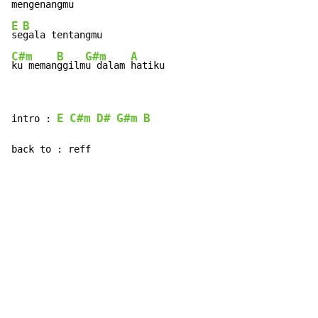
men
E
B
se
C#m
B
G#m
A
ku meman
ggilm
u dalam 
hatiku
E
C#m
D#
G#m
B
intro : 
back to : reff