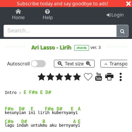
Subscribe today and say goodbye to ads!
1-9
A
B
C
D
E
F
G
H
I
J
K
Login
Home
Help
Ari Lasso
-
Lirih
ver. 3
chords
Autoscroll
Text size
Transpos
E
F#m
E
D#
Intro : 
F#m
D#
E
F#m
D#
E
A
kesuny
ian i
ni lir
ih ku
bernya
nyi
C#m
D#
B
A
E
lagu in
dah untuk
mu aku bernya
ny