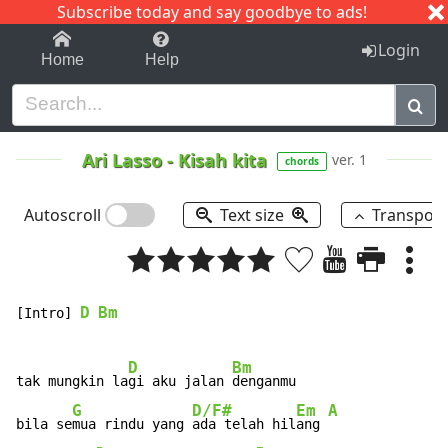
Subscribe today and say goodbye to ads!
1-9
A
B
C
D
E
F
G
H
I
J
K
Login
Home
Help
Ari Lasso
-
Kisah kita
ver. 1
chords
Autoscroll
Text size
Transpos
D
Bm
[Intro] 
D
Bm
tak mungkin la
gi aku jalan 
denganmu

G
D/F#
Em
A
bila se
mua rindu yang 
ada telah hil
ang 