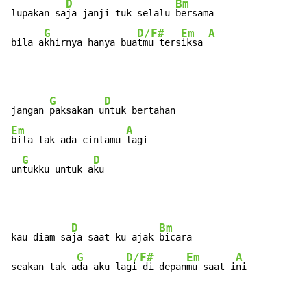
D
Bm
lupakan sa
ja janji tuk selalu 
bersama

G
D/F#
Em
A
bila a
khirnya hanya bua
tmu ters
iksa 
G
D
jangan 
paksakan u
Em
A
bila tak ada cintamu 
lagi

G
D
un
tukku untuk a
ku
D
Bm
kau diam sa
ja saat ku ajak 
bicara

G
D/F#
Em
A
seakan tak a
da aku la
gi di depan
mu saat i
ni