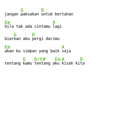
G
D
jangan 
paksakan 
Em
A
bila tak ada cintamu 
lagi

G
D
biar
kan aku 
Em
A
akan ku simpan yang baik 
saja

G
D/F#
Em
A
D
tentang 
kamu 
tentang a
ku 
kisah ki
ta