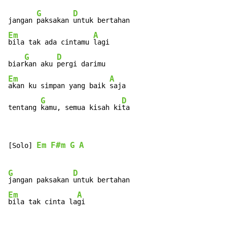
G
D
jangan 
paksakan 
Em
A
bila tak ada cintamu 
lagi

G
D
biar
kan aku 
Em
A
akan ku simpan yang baik 
saja

G
D
tentang 
kamu, semua kisah ki
ta
Em
F#m
G
A
[Solo] 
G
D
jangan paksakan 
Em
A
bila tak cinta la
gi