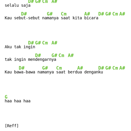
D#
G#
Cm
A#
selalu saj
a  
D#
G#
Cm
A#
D#
G#
Cm
A#
Kau seb
ut-sebut na
manya 
saat kita 
bicara
D#
G#
Cm
A#
Aku tak in
gin
D#
G#
Cm
A#
tak ingin men
dengarn
ya 
D#
G#
Cm
A#
D#
G#
Cm
A#
Kau ba
wa-bawa na
manya 
saat berd
ua dengan
ku 
G
haa haa haa

[Reff]
