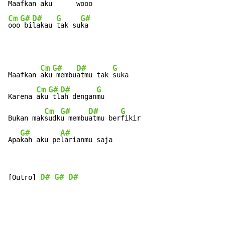
Maafkan 
aku
Cm
G#
D#
G
G#
ooo
 bi
lakau 
tak su
ka
Cm
G#
D#
G
Maafkan 
aku
 membu
atmu tak 
suka

Cm
G#
D#
G
Karena 
aku
 tl
ah dengan
mu

Cm
G#
D#
G
Bukan mak
sudk
u membu
atmu ber
fikir

G#
A#
Apa
kah aku pe
larianmu saja
D#
G#
D#
[Outro] 