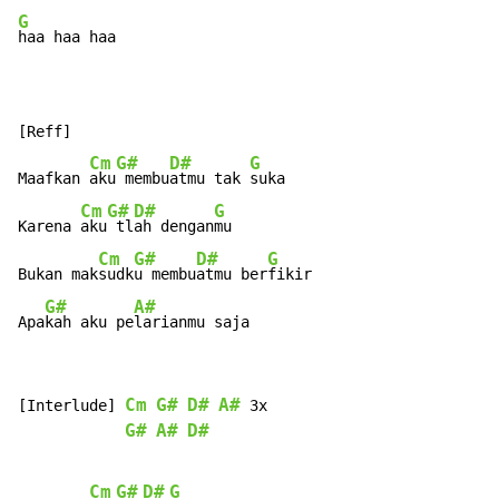
G
haa haa haa

[Reff]

Cm
G#
D#
G
Maafkan 
aku
 membu
atmu tak 
suka

Cm
G#
D#
G
Karena 
aku
 tl
ah dengan
mu

Cm
G#
D#
G
Bukan mak
sudk
u membu
atmu ber
fikir

G#
A#
Apa
kah aku pe
larianmu saja
Cm
G#
D#
A#
[Interlude] 
 3x

G#
A#
D#
Cm
G#
D#
G