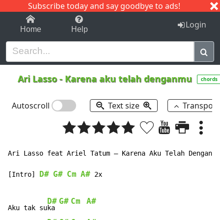
Subscribe today and say goodbye to ads!
1-9
A
B
C
D
E
F
G
H
I
J
K
Login
Home
Help
Ari Lasso
-
Karena aku telah denganmu
chords
Autoscroll
Text size
Transpos
Ari Lasso feat Ariel Tatum – Karena Aku Telah Denganmu

D#
G#
Cm
A#
[Intro] 
 2x

D#
G#
Cm
A#
Aku tak su
ka 