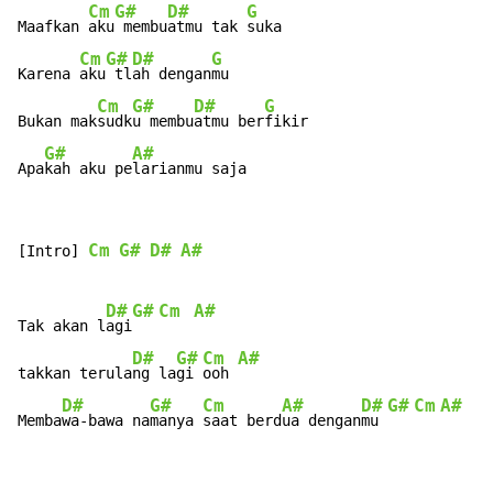
Cm
G#
D#
G
Maafkan 
aku
 membu
atmu tak 
suka

Cm
G#
D#
G
Karena 
aku
 tl
ah dengan
mu

Cm
G#
D#
G
Bukan mak
sudk
u membu
atmu ber
fikir

G#
A#
Apa
kah aku pe
larianmu saja
Cm
G#
D#
A#
[Intro] 
D#
G#
Cm
A#
Tak akan l
agi
D#
G#
Cm
A#
takkan terula
ng la
gi 
ooh 
D#
G#
Cm
A#
D#
G#
Cm
A#
Memba
wa-bawa na
manya 
saat berd
ua dengan
mu 