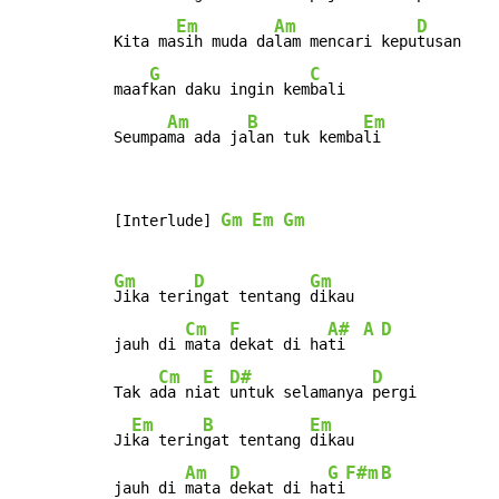
Em
Am
D
Kita ma
sih muda da
lam mencari kepu
tusan

G
C
maaf
kan daku ingin kem
bali

Am
B
Em
Seumpa
ma ada ja
lan tuk kemba
li
Gm
Em
Gm
[Interlude] 
Gm
D
Gm
Jika teri
ngat tentang 
dikau

Cm
F
A#
A
D
jauh di 
mata 
dekat di ha
ti  
Cm
E
D#
D
Tak a
da ni
at 
untuk selamanya 
pergi

Em
B
Em
Ji
ka terin
gat tentang 
dikau

Am
D
G
F#m
B
jauh di 
mata 
dekat di ha
ti