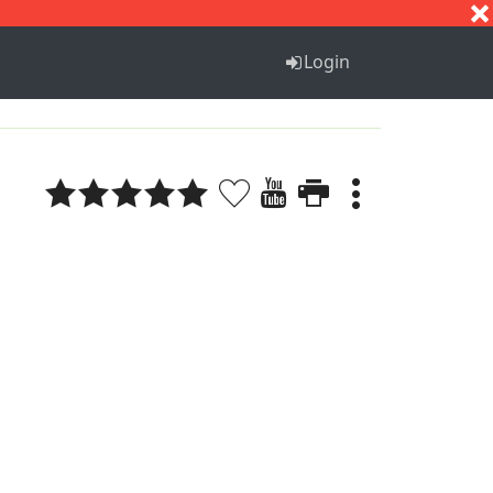
S
T
U
V
W
X
Y
Z
Login