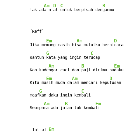
Am
D
C
B
tak ad
a ni
at 
untuk berpisah den
ganmu
Em
Am
D
Jika me
mang masih bi
sa mulutku berbi
cara

G
C
santun 
kata yang ingin ter
ucap

Am
B
Em
Kan kude
ngar caci dan 
puji dirimu pa
daku

Em
Am
D
Kita ma
sih muda da
lam mencari kepu
tusan

G
C
maaf
kan daku ingin kem
bali

Am
B
Em
Seumpa
ma ada ja
lan tuk kemba
li
Em
[Intro] 