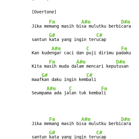
Fm
A#m
D#m
Jika me
mang masih bi
sa mulutku berbi
cara

G#
C#
santun 
kata yang ingin ter
ucap

A#m
C
Fm
Kan kude
ngar caci dan 
puji dirimu pa
daku

Fm
A#m
D#m
Kita ma
sih muda da
lam mencari kepu
tusan

G#
C#
maaf
kan daku ingin kem
bali

A#m
C
Fm
Seumpa
ma ada ja
lan tuk kemba
li
Fm
A#m
D#m
Jika me
mang masih bi
sa mulutku berbi
cara

G#
C#
santun 
kata yang ingin ter
ucap
