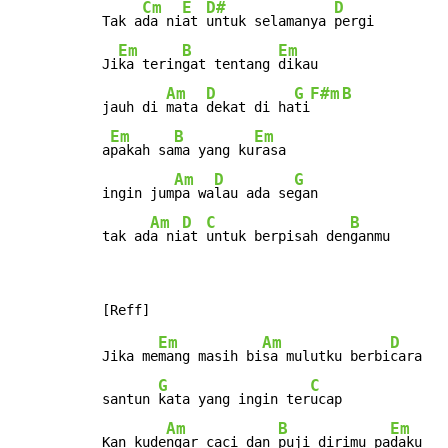
Cm
E
D#
D
Tak a
da ni
at 
untuk selamanya 
pergi

Em
B
Em
Ji
ka terin
gat tentang 
dikau

Am
D
G
F#m
B
jauh di 
mata 
dekat di ha
ti
Em
B
Em
a
pakah sa
ma yang ku
rasa

Am
D
G
ingin jum
pa wa
lau ada se
gan

Am
D
C
B
tak ad
a ni
at 
untuk berpisah den
ganmu
Em
Am
D
Jika me
mang masih bi
sa mulutku berbi
cara

G
C
santun 
kata yang ingin ter
ucap

Am
B
Em
Kan kude
ngar caci dan 
puji dirimu pa
daku
