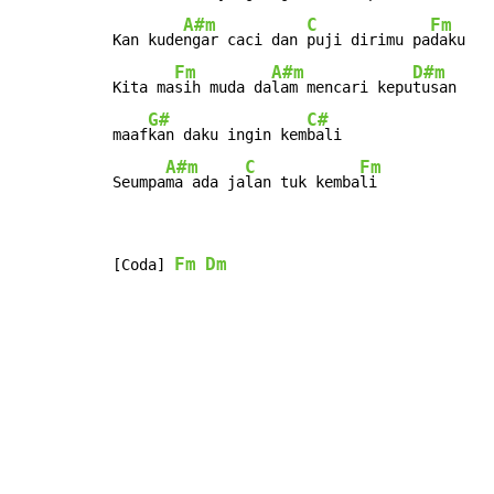
A#m
C
Fm
Kan kude
ngar caci dan 
puji dirimu pa
daku

Fm
A#m
D#m
Kita ma
sih muda da
lam mencari kepu
tusan

G#
C#
maaf
kan daku ingin kem
bali

A#m
C
Fm
Seumpa
ma ada ja
lan tuk kemba
li
Fm
Dm
[Coda] 