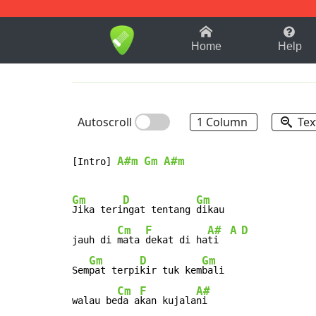
1-9
A
B
C
D
E
F
Home
Help
Autoscroll
1 Column
Tex
A#m
Gm
A#m
[Intro] 
Gm
D
Gm
Jika teri
ngat tentang 
dikau

Cm
F
A#
A
D
jauh di 
mata 
dekat di ha
ti  
Gm
D
Gm
Sem
pat terpi
kir tuk kem
bali

Cm
F
A#
walau be
da a
kan kujala
ni
