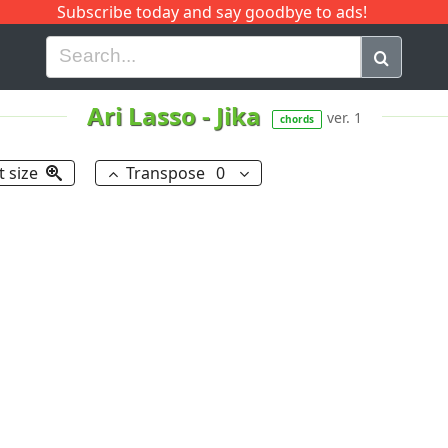
Subscribe today and say goodbye to ads!
G
H
I
J
K
L
M
N
O
P
Q
R
Ari Lasso
-
Jika
ver. 1
chords
t size
Transpose
0