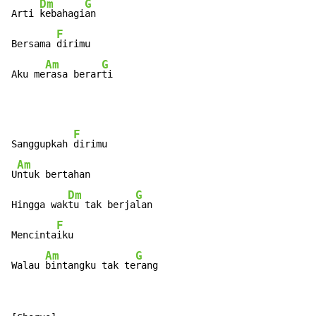
Dm
G
Arti 
kebahagi
an

F
Bersama 
dirimu

Am
G
Aku me
rasa berar
ti
F
Sanggupkah 
dirimu

Am
U
ntuk bertahan

Dm
G
Hingga wak
tu tak berja
lan

F
Mencinta
iku

Am
G
Walau 
bintangku tak te
rang