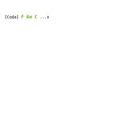
F
Am
C
[Coda] 
 ...x