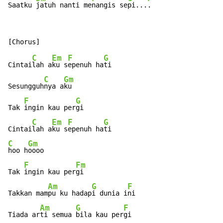
Saatku 
jatuh nanti me
nangis se
pi...
.
C
Em
F
G
Cintai
lah a
ku s
epenuh ha
ti

C
Gm
Sesungguh
nya a
ku

F
G
Tak 
ingin kau per
gi

C
Em
F
G
Cintai
lah a
ku s
epenuh ha
C
Gm
hoo h
oooo

F
Fm
Tak 
ingin kau per
gi

Am
G
F
Takkan mam
pu ku hadap
i dunia i
ni

Am
G
F
Tiada ar
ti semua 
bila kau per
gi