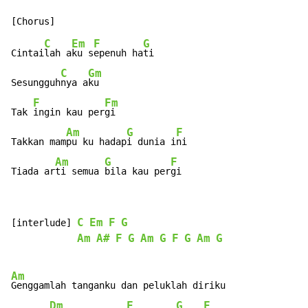
C
Em
F
G
Cintai
lah a
ku s
epenuh ha
ti

C
Gm
Sesungguh
nya a
ku

F
Fm
Tak 
ingin kau per
gi

Am
G
F
Takkan mam
pu ku hadap
i dunia i
ni

Am
G
F
Tiada ar
ti semua 
bila kau per
gi
C
Em
F
G
[interlude] 
Am
A#
F
G
Am
G
F
G
Am
G
Am
Genggamlah tanganku dan peluklah diriku

Dm
F
G
F