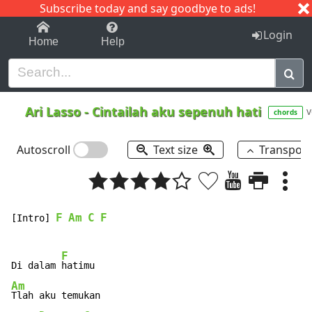
Subscribe today and say goodbye to ads!
1-9
A
B
C
D
E
F
G
H
I
J
K
Login
Home
Help
Ari Lasso
-
Cintailah aku sepenuh hati
v
chords
Autoscroll
Text size
Transpos
F
Am
C
F
[Intro] 
F
Di dalam 
Am
Tlah aku temukan
