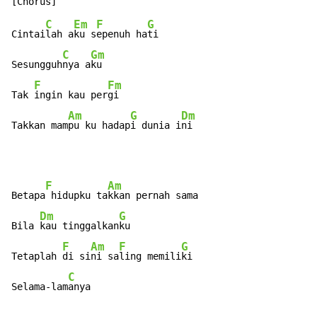
C
Em
F
G
Cintai
lah a
ku s
epenuh ha
ti

C
Gm
Sesungguh
nya a
ku

F
Fm
Tak 
ingin kau per
gi

Am
G
Dm
Takkan mam
pu ku hadap
i dunia i
ni
F
Am
Betapa
 hidupku ta
kkan pernah sama

Dm
G
Bila 
kau tinggalkan
ku

F
Am
F
G
Tetaplah 
di si
ni sa
ling memili
ki

C
Selama-lam
anya