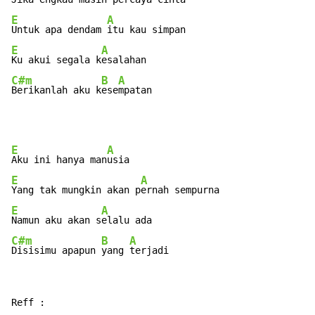
E
A
Untuk apa dendam 
E
A
Ku akui segala k
C#m
B
A
Berikanlah aku k
ese
mpatan
E
A
Aku ini hanya man
E
A
Yang tak mungkin akan p
E
A
Namun aku akan s
C#m
B
A
Disisimu apapun 
yang 
terjadi