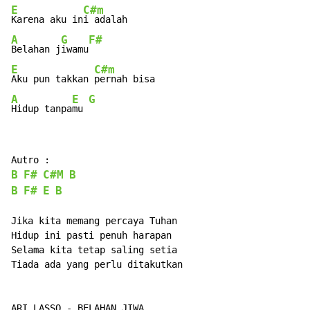
E
C#m
Karena aku in
A
G
F#
Belahan j
iwamu
E
C#m
Aku pun takkan 
A
E
G
Hidup tanpa
mu 
B
F#
C#M
B
B
F#
E
B
Jika kita memang percaya Tuhan

Hidup ini pasti penuh harapan

Selama kita tetap saling setia

Tiada ada yang perlu ditakutkan

ARI LASSO - BELAHAN JIWA
