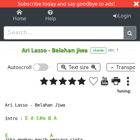
Subscribe today and say goodbye to ads!
1-9
A
B
C
D
E
F
G
H
I
J
K
Login
Home
Help
Ari Lasso
-
Belahan jiwa
ver. 1
chords
Autoscroll
Text size
Transpos
Tuning:
Ari Lasso - Belahan Jiwa

E
A
C#m
B
A
Intro : 
E
A
Jika engkau masih 