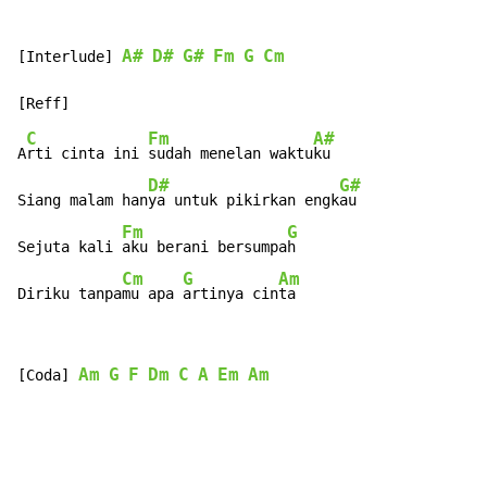
A#
D#
G#
Fm
G
Cm
[Interlude] 
C
Fm
A#
A
rti cinta ini 
sudah menelan waktu
ku

D#
G#
Siang malam han
ya untuk pikirkan engk
au

Fm
G
Sejuta kali 
aku berani bersumpa
h

Cm
G
Am
Diriku tanpa
mu apa 
artinya cin
ta
Am
G
F
Dm
C
A
Em
Am
[Coda] 