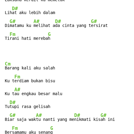
D#
Lih
at aku lebih dalam

G#
A#
D#
G#
Di
matamu ku 
melihat a
da cinta yang t
ersirat

Fm
G
Ti
rani hati mereba
h
Cm
Barang kali aku salah

Fm
Ku t
erdiam bukan bisu

A#
Ku t
au engkau besar malu

D#
Tu
tupi rasa gelisah

G#
A#
D#
G#
Bi
ar saja wak
tu nanti yang me
nikmati kis
ah ini

Fm
G
Ber
samamu aku senan
g