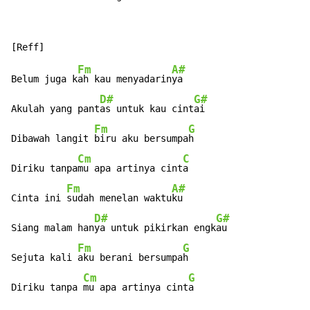
Fm
A#
Belum juga k
ah kau menyadarin
ya

D#
G#
Akulah yang pant
as untuk kau cint
ai

Fm
G
Dibawah langit 
biru aku bersumpa
h

Cm
C
Diriku tanpa
mu apa artinya cint
a

Fm
A#
Cinta ini 
sudah menelan waktu
ku

D#
G#
Siang malam han
ya untuk pikirkan engk
au

Fm
G
Sejuta kali 
aku berani bersumpa
h

Cm
G
Diriku tanpa 
mu apa artinya cint
a