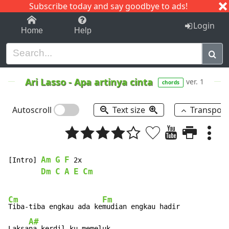
Subscribe today and say goodbye to ads!
1-9
A
B
C
D
E
F
G
H
I
J
K
Login
Home
Help
Ari Lasso
-
Apa artinya cinta
ver. 1
chords
Autoscroll
Text size
Transpos
Am
G
F
[Intro] 
 2x

Dm
C
A
E
Cm
Cm
Fm
Tiba-tiba engkau ada ke
mudian engkau hadir

A#
Laksa
na kerdil ku memeluk
