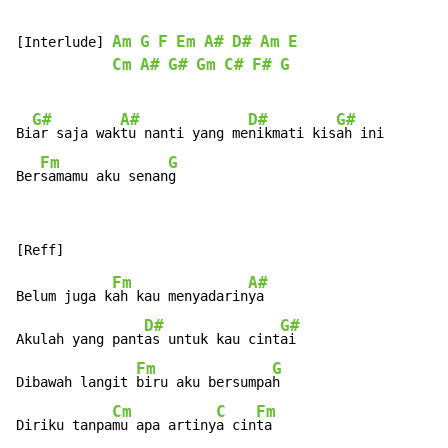
Am
G
F
Em
A#
D#
Am
E
[Interlude] 
Cm
A#
G#
Gm
C#
F#
G
G#
A#
D#
G#
Bi
ar saja wak
tu nanti yang me
nikmati kis
ah ini

Fm
G
Ber
samamu aku senan
g
Fm
A#
Belum juga k
ah kau menyadarin
ya

D#
G#
Akulah yang pant
as untuk kau cint
ai

Fm
G
Dibawah langit 
biru aku bersumpa
h

Cm
C
Fm
Diriku tanpa
mu apa artiny
a cin
ta