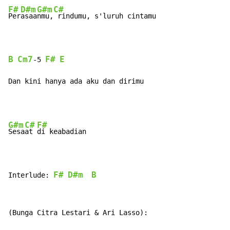
F#
D#m
G#m
C#
Per
asaa
nmu,
 rindumu, s'luruh cintamu

B
Cm7
F#
E
-5 
Dan kini hanya ada aku dan dirimu
G#m
C#
F#
Sesa
at 
di keabadian

F#
D#m
B
Interlude: 
  
(Bunga Citra Lestari & Ari Lasso):
