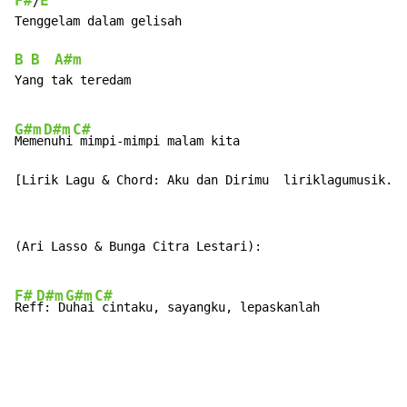
F#
E
/
Tenggelam dalam gelisah

B
B
A#m
  
 

Yang tak teredam

G#m
D#m
C#
Meme
nuhi
 mimpi-mimpi malam kita

[Lirik Lagu & Chord: Aku dan Dirimu  liriklagumusik.c
(Ari Lasso & Bunga Citra Lestari):

F#
D#m
G#m
C#
Ref
f: D
uhai