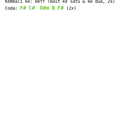
Kembali ke: Reff (bait ke satu & ke dua, 2x)

F#
C#
D#m
B
F#
Coda: 
  
 (2x)
Copyright © Xssemble
v 1.22
Privacy Policy
Terms of Service