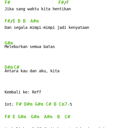
F#
F#
F
/
Jika sang waktu kita hentikan

F#
E
B
B
A#m
/
  
 

Dan segala mimpi-mimpi jadi kenyataan

G#m
Meleburkan semua batas

D#m
C#
Anta
ra kau dan aku, kita
Kembali ke: Reff

F#
D#m
G#m
C#
B
Cm7
Int: 
-5

F#
E
G#m
G#m
A#m
B
C#
  
  
  
  