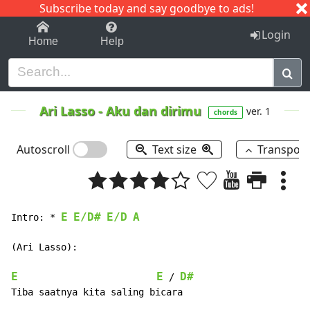
Subscribe today and say goodbye to ads!
1-9
A
B
C
D
E
F
G
H
I
J
K
Login
Home
Help
Ari Lasso
-
Aku dan dirimu
ver. 1
chords
Autoscroll
Text size
Transpos
E
E/D#
E/D
A
Intro: * 
(Ari Lasso):

E
E
D#
 / 
Tiba saatnya kita saling bicara
