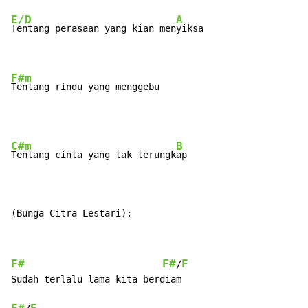
E/D
A
Tentang perasaan yang kian men
yiksa

F#m
Tentang rindu yang menggebu
C#m
B
Tentang cinta yang tak terungk
ap

(Bunga Citra Lestari):
F#
F#
F
/
Sudah terlalu lama kita berdiam
