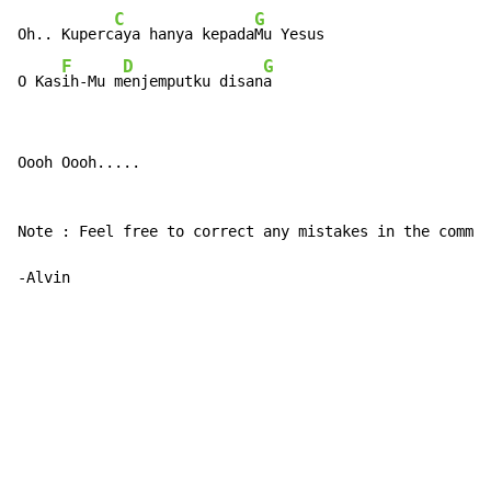
C
G
Oh.. Kuperc
aya hanya kepada
Mu Yesus

F
D
G
O Kas
ih-Mu m
enjemputku disan
a
Oooh Oooh.....

Note : Feel free to correct any mistakes in the commen
-Alvin