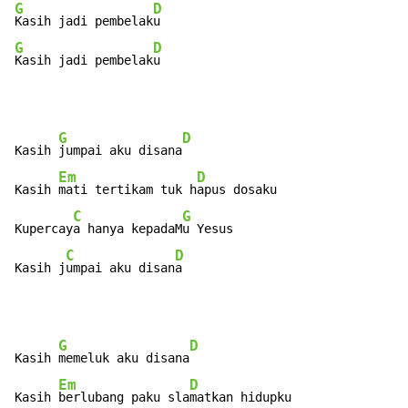
G
D
Kasih jadi pembelak
G
D
Kasih jadi pembelak
u
G
D
Kasih 
jumpai aku disana
Em
D
Kasih 
mati tertikam tuk h
apus dosaku

C
G
Kupercay
a hanya kepadaM
u Yesus

C
D
Kasih j
umpai aku disan
a
G
D
Kasih 
memeluk aku disana
Em
D
Kasih 
berlubang paku sla
matkan hidupku
