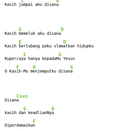
C
D
Kasih j
umpai aku disan
a
G
D
Kasih 
memeluk aku disana
E
D
Kasih 
berlubang paku slam
atkan hidupku

C
G
Kupercay
a hanya kepadaM
u Yesus

F
D
G
O Kas
ih-Mu m
enjemputku disan
a
Csus
Disan
a

G
A
kasih da
n keadlianNy
a

F
Diperdamaika