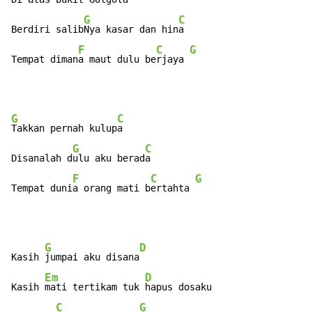
G
C
Berdiri salib
Nya kasar dan hin
a

F
C
G
Tempat diman
a maut dulu be
rjaya 
G
C
Takkan pernah kulup
a

G
C
Disanalah d
ulu aku berad
a

F
C
G
Tempat duni
a orang mati b
ertahta 
G
D
Kasih 
jumpai aku disana
Em
D
Kasih 
mati tertikam tuk 
hapus dosaku

C
G