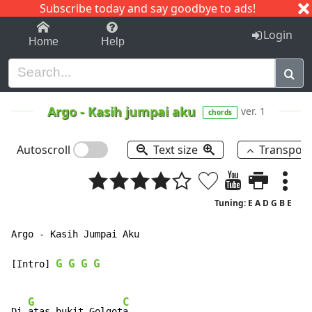
Subscribe today and say goodbye to ads!
1-9
A
B
C
D
E
F
G
H
I
J
K
Login
Home
Help
Argo
-
Kasih jumpai aku
ver. 1
chords
Autoscroll
Text size
Transpos
Tuning: E A D G B E
Argo - Kasih Jumpai Aku

G
G
G
G
[Intro] 
G
C
Di 
atas bukit Golgot
a
