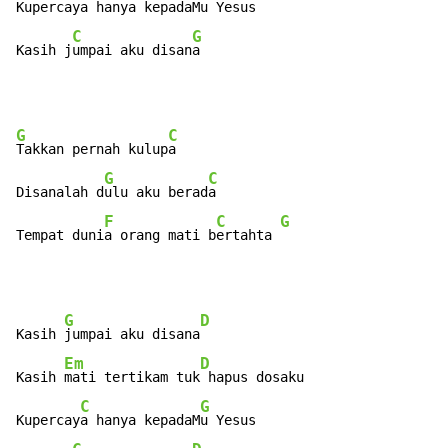
Kupercay
a hanya kepadaM
u Yesus

C
G
Kasih j
umpai aku disan
a
G
C
Takkan pernah kulup
a

G
C
Disanalah d
ulu aku berad
a

F
C
G
Tempat duni
a orang mati b
ertahta 
G
D
Kasih 
jumpai aku disana
Em
D
Kasih 
mati tertikam tuk
 hapus dosaku

C
G
Kupercay
a hanya kepadaM
u Yesus
