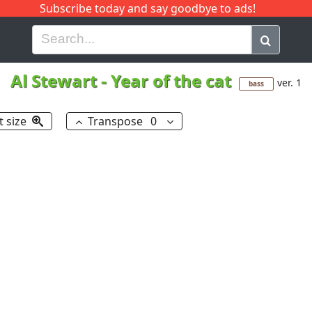
Subscribe today and say goodbye to ads!
G
H
I
J
K
L
M
N
O
P
Q
R
Al Stewart
-
Year of the cat
ver. 1
bass
t size
Transpose
0