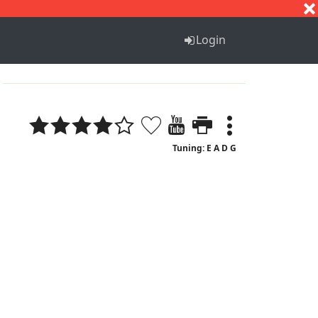
S
T
U
V
W
X
Y
Z
Login
Tuning: E A D G